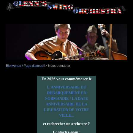
Bienvenue / Page d'accueil
>
Nous contacter
En 2026 vous commémorez le
L'ANNIVERSAIRE DU
DÉBARQUEMENT EN
NORMANDIE / LA DATE
ANNIVERSAIRE DE LA
LIBÉRATION DE VOTRE
VILLE...
et recherchez un orchestre ?
Contactez-nous !