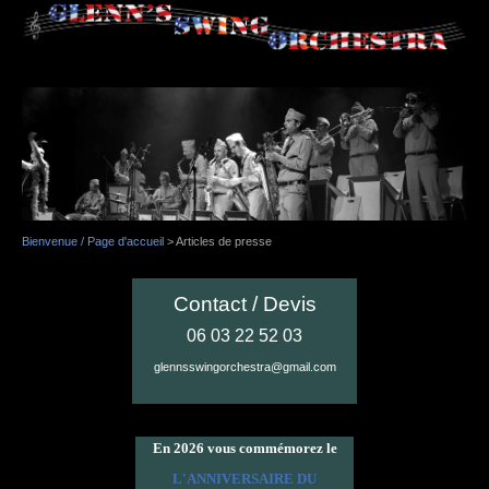
Bienvenue / Page d'accueil
>
Articles de presse
Contact / Devis
06 03 22 52 03
glennsswingorchestra@gmail.com
En 2026 vous commémorez le
L'ANNIVERSAIRE DU