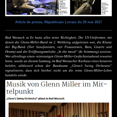
Article de presse, Républicain Lorrain du 29 mai 2017
Bad Wurzach
sz
Es hatte alles seine Richtigkeit. Die US-Uniformen, mit
denen die Glenn-Miller-Band im 2. Weltkrieg aufgetreten war, die Klasse
der Big-Band (Vier Saxofonisten, vier Posaunisten, Bass, Gitarre und
Drums) und die Eröffnungsmelodie „In the mood“ (In Stimmung) sowieso.
Wer allerdings einen reinrassigen Glenn-Miller-Gedächtnisabend erwartet
hatte, wurde an diesem Samstag im Bad Wurzacher Kurhaus eines besseren
belehrt, alldieweil schon der Bandname „Glenn’s Swing Orchestra“
signalisierte, dass sich hierbei nicht um die reine Glenn-Miller-Lehre
handeln würde.