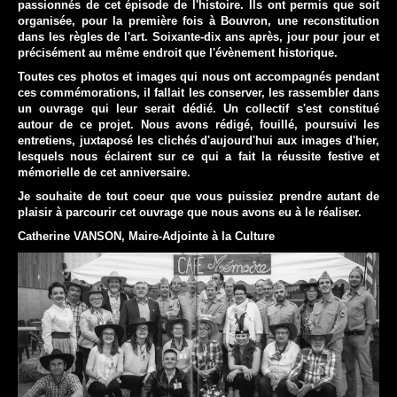
passionnés de cet épisode de l'histoire. Ils ont permis que soit
organisée, pour la première fois à Bouvron, une reconstitution
dans les règles de l'art. Soixante-dix ans après, jour pour jour et
précisément au même endroit que l'évènement historique.
Toutes ces
photos
et images qui nous ont accompagnés pendant
ces commémorations, il fallait les conserver, les rassembler dans
un ouvrage qui leur serait dédié. Un collectif s'est constitué
autour de ce projet. Nous avons rédigé, fouillé, poursuivi les
entretiens, juxtaposé les clichés d'aujourd'hui aux images d'hier,
lesquels nous éclairent sur ce qui a fait la réussite festive et
mémorielle de cet anniversaire.
Je souhaite de tout coeur que vous puissiez prendre autant de
plaisir à parcourir cet ouvrage que nous avons eu à le réaliser.
Catherine VANSON, Maire-Adjointe à la Culture