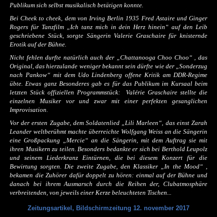
Publikum sich selbst musikalisch betätigen konnte.
Bei Cheek to cheek, dem von Irving Berlin 1935 Fred Astaire und Ginger
Rogers für Tanzfilm „Ich tanz mich in dein Herz hinein“ auf den Leib
geschriebene Stück, sorgte Sängerin Valerie Graschaire für knisternde
Erotik auf der Bühne.
Nicht fehlen durfte natürlich auch der „Chattanooga Choo Choo“ , das
Original, das hierzulande weniger bekannt sein dürfte wie der „Sonderzug
nach Pankow“ mit dem Udo Lindenberg offene Kritik am DDR-Regime
übte. Etwas ganz Besonderes gab es für das Publikum im Kursaal beim
letzten Stück offiziellen Programmstück: Valérie Graschaire stellte die
einzelnen Musiker vor und zwar mit einer perfekten gesanglichen
Improvisation.
Vor der ersten Zugabe, dem Soldatenlied „Lili Marleen“, das einst Zarah
Leander weltberühmt machte überreichte Wolfgang Weiss an die Sängerin
eine Großpackung „Mercie“ an die Sängerin, mit dem Auftrag sie mit
ihren Musikern zu teilen. Besonders bedankte er sich bei Berthold Leupolz
und seinem Liederkranz Eintürnen, die bei diesem Konzert für die
Bewirtung sorgten. Die zweite Zugabe, den Klassiker „In the Mood“ ,
bekamen die Zuhörer dafür doppelt zu hören: einmal auf der Bühne und
danach bei ihrem Ausmarsch durch die Reihen der, Clubatmosphäre
verbreitenden, von jeweils einer Kerze beleuchteten Tischen...
Zeitungsartikel, Bildschirmzeitung 12. november 2017