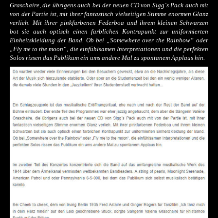
Graschaire, die übrigens auch bei der neuen CD von Sigg´s Pack auch mit
von der Partie ist, mit ihrer fantastisch vielseitigen Stimme enormen Glanz
verlieh. Mit ihrer pinkfarbenen Federboa und ihrem kleinen Schwarzen
bot sie auch optisch einen farblichen Kontrapunkt zur uniformierten
Einheitskleidung der Band. Ob bei „Somewhere over the Rainbow“ oder
„Fly me to the moon“, die einfühlsamen Interpretationen und die perfekten
Solos rissen das Publikum ein ums andere Mal zu spontanem Applaus hin.