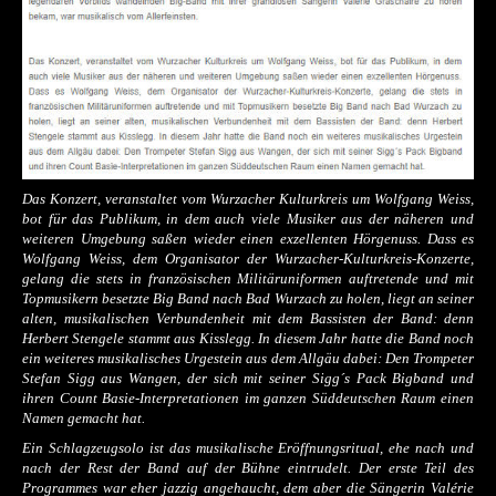
Das Konzert, veranstaltet vom Wurzacher Kulturkreis um Wolfgang Weiss,
bot für das Publikum, in dem auch viele Musiker aus der näheren und
weiteren Umgebung saßen wieder einen exzellenten Hörgenuss. Dass es
Wolfgang Weiss, dem Organisator der Wurzacher-Kulturkreis-Konzerte,
gelang die stets in französischen Militäruniformen auftretende und mit
Topmusikern besetzte Big Band nach Bad Wurzach zu holen, liegt an seiner
alten, musikalischen Verbundenheit mit dem Bassisten der Band: denn
Herbert Stengele stammt aus Kisslegg. In diesem Jahr hatte die Band noch
ein weiteres musikalisches Urgestein aus dem Allgäu dabei: Den Trompeter
Stefan Sigg aus Wangen, der sich mit seiner Sigg´s Pack Bigband und
ihren Count Basie-Interpretationen im ganzen Süddeutschen Raum einen
Namen gemacht hat.
Ein Schlagzeugsolo ist das musikalische Eröffnungsritual, ehe nach und
nach der Rest der Band auf der Bühne eintrudelt. Der erste Teil des
Programmes war eher jazzig angehaucht, dem aber die Sängerin Valérie