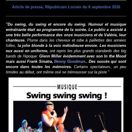
Article de presse, Républicain Lorrain du 6 septembre 2016
"Du swing, du swing et encore du swing. Humour et musique
entraînante était au programme de la soirée. Le public a assisté à
une très belle performance des onze musiciens et de Valérie, leur
chanteuse.
Plume dans les cheveux et robe à paillettes des années
folles,
la jolie blonde à la voix mélodieuse envoie. Les musiciens
eux aussi en uniforme,
ont repris les plus grands standards des big
bands de l'époque:
Glenn Miller évidemment avec son In the Mood
mais aussi Frank Sinatra,
Benny Goodman
.. Des succès qui sont
encore dans toutes les mémoires.
Certains spectateurs, un peu
timides au début, ont même osé se trémousser sur la piste.
"