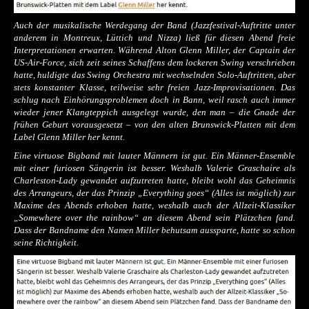
Auch der musikalische Werdegang der Band (Jazzfestival-Auftritte unter
anderem in Montreux, Lüttich und Nizza) ließ für diesen Abend freie
Interpretationen erwarten. Während Alton Glenn Miller, der Captain der
US-Air-Force, sich zeit seines Schaffens dem lockeren Swing verschrieben
hatte, huldigte das Swing Orchestra mit wechselnden Solo-Auftritten, aber
stets konstanter Klasse, teilweise sehr freien Jazz-Improvisationen. Das
schlug nach Einhörungsproblemen doch in Bann, weil rasch auch immer
wieder jener Klangteppich ausgelegt wurde, den man – die Gnade der
frühen Geburt vorausgesetzt – von den alten Brunswick-Platten mit dem
Label
Glenn Miller
her kennt.
Eine virtuose Bigband mit lauter Männern ist gut. Ein Männer-Ensemble
mit einer furiosen Sängerin ist besser. Weshalb Valerie Graschaire als
Charleston-Lady gewandet aufzutreten hatte, bleibt wohl das Geheimnis
des Arrangeurs, der das Prinzip „Everything goes“ (Alles ist möglich) zur
Maxime des Abends erhoben hatte, weshalb auch der Allzeit-Klassiker
„Somewhere over the rainbow“ an diesem Abend sein Plätzchen fand.
Dass der Bandname den Namen Miller behutsam aussparte, hatte so schon
seine Richtigkeit.