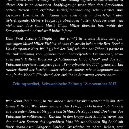
dieser Zeit keine deutschen Jagdflugzeuge mehr über dem Ärmelkanal
patrouillierten und erfolglos zurückfliegende englische Bomber ihre
explosive Last über dem Kanal und eben auch im Zweifelsfall über
tieferfliegende, kleinere Flugzeuge abzuladen hatten. Genaues weiß man
nicht, nur, dass seine Musik Glenn Miller überlebt hat, wofür der
Samstagabend eindrucksvoll Indiz lieferte.
Dass Fred Astaire („Singin in the rain“) in diesem Melodienreigen,
sozusagen Mixed Miller-Pickles, ebenso Gastrecht bekam wie Bert Brechts
Hauskomponist Kurt Weill („Und der Haifisch, der hat Zähne“) passte in
die Ankündigung von „generationenübergreifenden Evergreens“, wozu
eben auch Millers Klassiker „Chattanooga Choo Choo“ und das vom
Publikum begeistert mitgetragene „Pennsylvania 6-5000“ gehörten. Ein
runder Abend der bezeichnenderweise so endete, wie er begonnen hatte,
mit „In the Mood“. Ein Abend, der wirklich in Stimmung versetzt hatte.
Zeitungsartikel, Schwaebische Zeitung 12. november 2017
Wer kennt ihn nicht, „In the Mood“ den Klassiker schlechthin mit dem
Glenn Miller zu Weltruhm gelangte. Das 12köpfige Orchester hob ihn sich
wie bei jedem Konzert bis ganz zum Schluss als Zugabe auf. Doch was das
Publikum im vollbesetzten Kursaal in den knapp zwei Stunden zuvor von
der auf den Spuren des legendären Vorbilds wandelnden Big-Band mit
ihrer grandiosen Sängerin Valérie Graschaire zu hören bekam, war