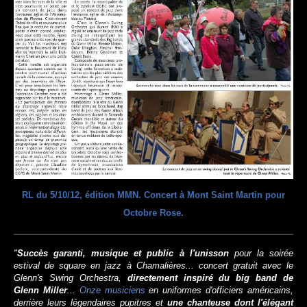
RL du 5/10/12, édition MMN. Concert à Mont Saint Martin pour
Octobre Rose.
"
Succès garanti, musique et public à l'unisson
pour la soirée
estival de square en jazz à Chamalières... concert gratuit avec le
Glenn's Swing Orchestra,
directement inspiré du big band de
Glenn Miller
...
Onze musiciens
en uniformes d'officiers américains,
derrière leurs légendaires pupitres et
une chanteuse dont l'élégant