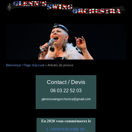
Bienvenue / Page d'accueil
>
Articles de presse
Contact / Devis
06 03 22 52 03
glennsswingorchestra@gmail.com
En 2026 vous commémorez le
L'ANNIVERSAIRE DU